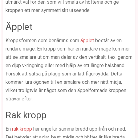
utmärkt val för den som vill smala av höfterna och ge
kroppen ett mer symmetriskt utseende.
Äpplet
Kroppsformen som benämns som
äpplet
består av en
rundare mage. En kropp som har en rundare mage kommer
att se smalare ut om man delar av den vertikalt, t.ex. genom
en djup v-ringning eller med hjälp av ett längre halsband.
Försök att satsa på plagg som är lätt figursydda. Detta
kommer lura ögonen till en smalare och mer nätt midja,
vilket troligtvis är något som den äppelformade kroppen
strävar efter.
Rak kropp
En
rak kropp
har ungefär samma bredd uppifrån och ned.
Det betyder att axlar, byst, midja och höfter är lika breda,