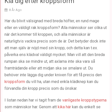
Klä dig efter kroppsform
8 År Ago
Har du blivit välsignad med breda höfter, en rund mage
eller en väldigt rak kroppsform? Alla människor ser olika ut
när det kommer till kroppen, och alla människor är
naturligtvis vackra precis som de är. Det betyder dock inte
att man själv är nöjd med sin kropp, och detta kan t.ex.
påverka ens klädval väldigt mycket. Man vill att den breda
rumpan ska se mindre ut, att axlarna inte ska vara så
framträdande eller att midjan ska se smalare ut. Du
behöver inte lägga dig under kniven för att få precis den
kroppsform
du vill ha, utan med enkla klädknep kan du
förvandla din kropp precis som du önskar.
I listan nedan har vi tagit fram de
vanligaste kroppstyperna
som människor har. Genom att
kika här
kan du enkelt se